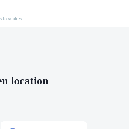
s locataires
en location