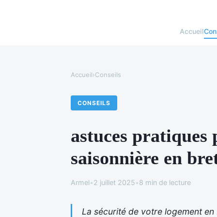
Accueil
Con
Accueil
›
Conseils
CONSEILS
astuces pratiques 
saisonnière en bre
Armel
•
2 juillet 2025
•
8 min de lecture
La sécurité de votre logement en