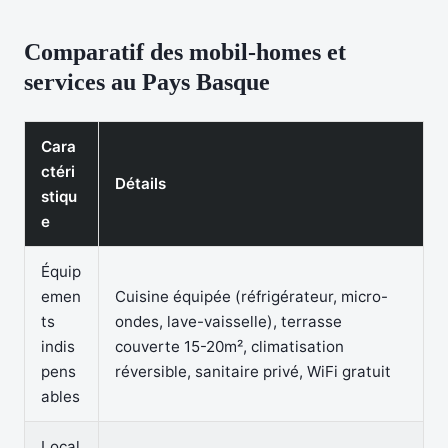
Comparatif des mobil-homes et
services au Pays Basque
Cara
ctéri
Détails
stiqu
e
Équip
emen
Cuisine équipée (réfrigérateur, micro-
ts
ondes, lave-vaisselle), terrasse
indis
couverte 15-20m², climatisation
pens
réversible, sanitaire privé, WiFi gratuit
ables
Local