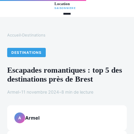
Accueil
›
Destinations
DESTINATIONS
Escapades romantiques : top 5 des
destinations près de Brest
Armel
•
11 novembre 2024
•
8 min de lecture
Armel
A