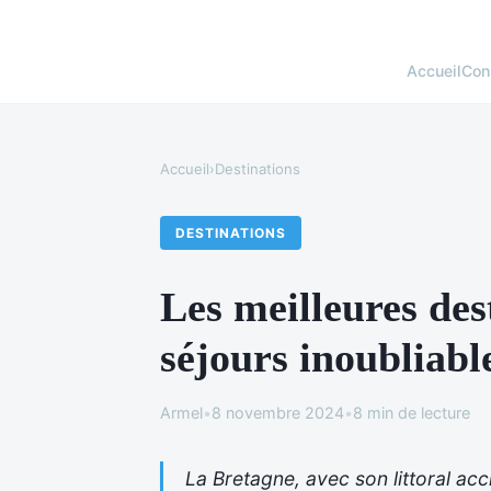
Accueil
Con
Accueil
›
Destinations
DESTINATIONS
Les meilleures des
séjours inoubliabl
Armel
•
8 novembre 2024
•
8 min de lecture
La Bretagne, avec son littoral acci