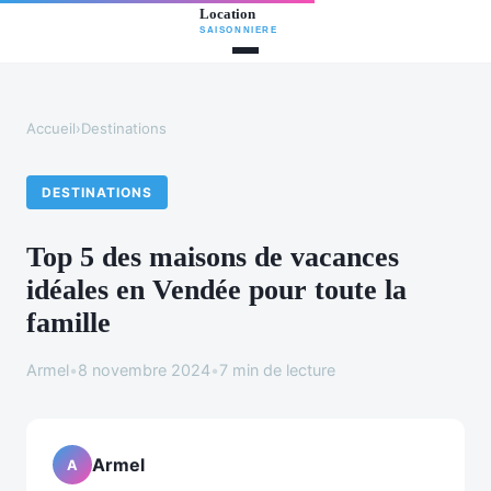
Accueil
›
Destinations
DESTINATIONS
Top 5 des maisons de vacances
idéales en Vendée pour toute la
famille
Armel
•
8 novembre 2024
•
7 min de lecture
Armel
A